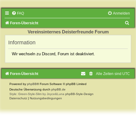
FAQ
Anmelden
S
Foren-Übersicht
u
Vereinsinternes Deisterfreunde Forum
c
Information
h
Wir wechseln zu Discord, Forum ist deaktiviert.
e
Foren-Übersicht
Alle Zeiten sind
UTC
Powered by
phpBB
® Forum Software © phpBB Limited
Deutsche Übersetzung durch
phpBB.de
Style: Green-Style-Slim by Joyce&Luna
phpBB-Style-Design
Datenschutz
|
Nutzungsbedingungen