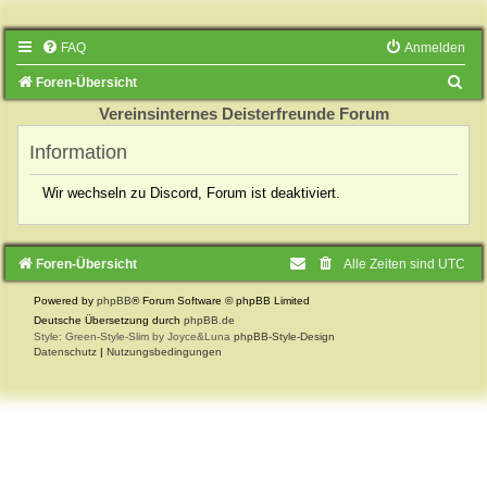
FAQ
Anmelden
S
Foren-Übersicht
u
Vereinsinternes Deisterfreunde Forum
c
Information
h
Wir wechseln zu Discord, Forum ist deaktiviert.
e
Foren-Übersicht
Alle Zeiten sind
UTC
Powered by
phpBB
® Forum Software © phpBB Limited
Deutsche Übersetzung durch
phpBB.de
Style: Green-Style-Slim by Joyce&Luna
phpBB-Style-Design
Datenschutz
|
Nutzungsbedingungen