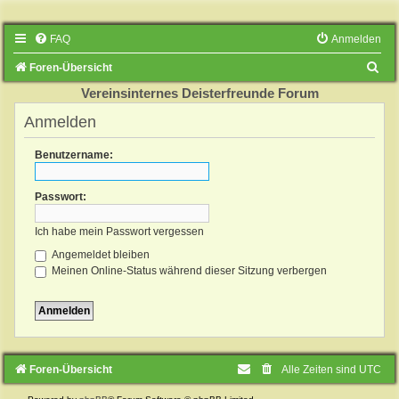
FAQ
Anmelden
S
Foren-Übersicht
u
Vereinsinternes Deisterfreunde Forum
c
Anmelden
h
Benutzername:
e
Passwort:
Ich habe mein Passwort vergessen
Angemeldet bleiben
Meinen Online-Status während dieser Sitzung verbergen
Foren-Übersicht
Alle Zeiten sind
UTC