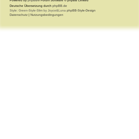
Powered by
phpBB
® Forum Software © phpBB Limited
Deutsche Übersetzung durch
phpBB.de
Style: Green-Style-Slim by Joyce&Luna
phpBB-Style-Design
Datenschutz
|
Nutzungsbedingungen