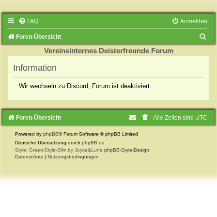
FAQ
Anmelden
S
Foren-Übersicht
u
Vereinsinternes Deisterfreunde Forum
c
Information
h
Wir wechseln zu Discord, Forum ist deaktiviert.
e
Foren-Übersicht
Alle Zeiten sind
UTC
Powered by
phpBB
® Forum Software © phpBB Limited
Deutsche Übersetzung durch
phpBB.de
Style: Green-Style-Slim by Joyce&Luna
phpBB-Style-Design
Datenschutz
|
Nutzungsbedingungen